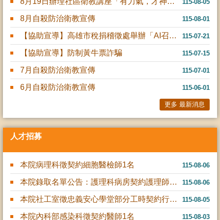
8月19日辦理社區衛教講座「有力氣，才神氣-認識老年肌少症與長照資源」，名額有限，有興趣的民眾歡迎報....
115-08-05
8月自殺防治衛教宣傳
115-08-01
【協助宣導】高雄市稅捐稽徵處舉辦「AI召集令！稅 與爭鋒！」租稅圖卡網路人氣票選活動
115-07-21
【協助宣導】防制黃牛票詐騙
115-07-15
7月自殺防治衛教宣傳
115-07-01
6月自殺防治衛教宣傳
115-06-01
更多 最新消息
人才招募
本院病理科徵契約細胞醫檢師1名
115-08-06
本院錄取名單公告：護理科病房契約護理師、內科部感染科契約感染....
115-08-06
本院社工室徵忠義安心學堂部分工時契約行政人員1名
115-08-05
本院內科部感染科徵契約醫師1名
115-08-03