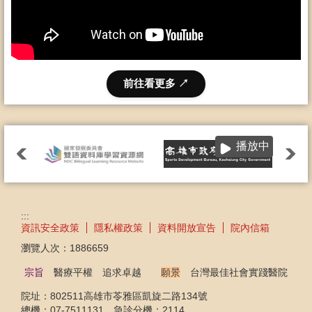
前往看更多 ↗
播放中
:::
資訊安全政策
隱私權政策
資料開放宣告
院內信箱
瀏覽人次：
1886659
宗旨
醫療平權 追求卓越
願景
台灣最佳社會實踐醫院
院址：802511高雄市苓雅區凱旋二路134號
總機：07-7511131 急診分機：2114