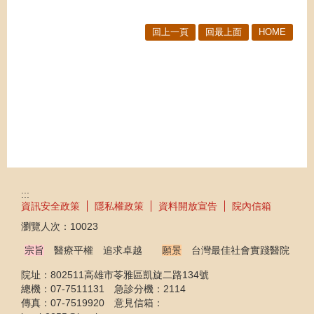
回上一頁
回最上面
HOME
:::
資訊安全政策
隱私權政策
資料開放宣告
院內信箱
瀏覽人次：
10023
宗旨
醫療平權 追求卓越
願景
台灣最佳社會實踐醫院
院址：802511高雄市苓雅區凱旋二路134號
總機：07-7511131 急診分機：2114
傳真：07-7519920 意見信箱：