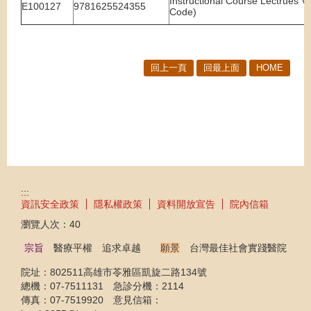
Instructional Course Lectrues V
E100127
9781625524355
Code)
回上一頁
回最上面
HOME
:::
資訊安全政策
隱私權政策
資料開放宣告
院內信箱
瀏覽人次：
40
宗旨
醫療平權 追求卓越
願景
台灣最佳社會實踐醫院
院址：802511高雄市苓雅區凱旋二路134號
總機：07-7511131 急診分機：2114
傳真：07-7519920 意見信箱：