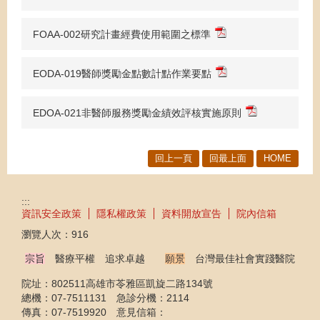
FOAA-002研究計畫經費使用範圍之標準
EODA-019醫師獎勵金點數計點作業要點
EDOA-021非醫師服務獎勵金績效評核實施原則
回上一頁
回最上面
HOME
:::
資訊安全政策
隱私權政策
資料開放宣告
院內信箱
瀏覽人次：
916
宗旨
醫療平權 追求卓越
願景
台灣最佳社會實踐醫院
院址：802511高雄市苓雅區凱旋二路134號
總機：07-7511131 急診分機：2114
傳真：07-7519920 意見信箱：