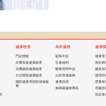
健康檢查
為民服務
健康
門診體檢
顧客申訴
健康電
自費高級健康檢查
社會福利
無菸檳
自費婚前健康檢查
醫療證明申請
糖尿病
兵役體格健康檢查
出院準備服務
護理指
國民健康局預防保健服
健康存摺
營養衛
務
無障礙服務專區
用藥指
區
病友會