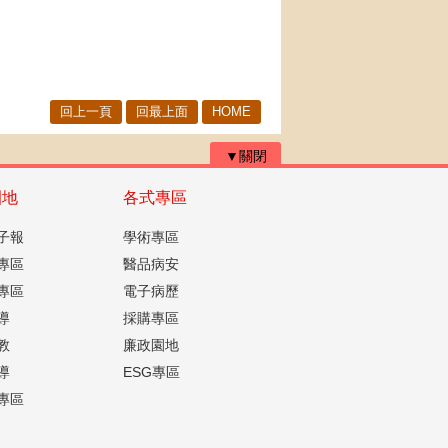
回上一頁
回最上面
HOME
▼關閉
園地
各式專區
子報
學術專區
專區
醫品病安
專區
電子病歷
導
採購專區
教
廉政園地
導
ESG專區
專區