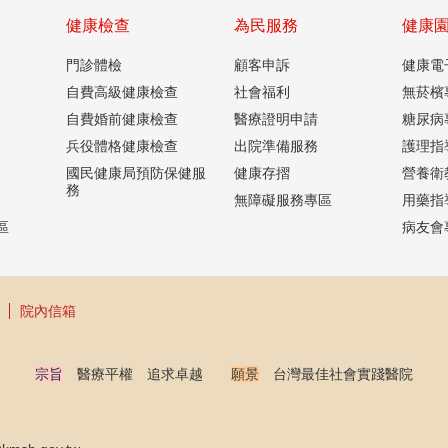
健康檢查
為民服務
健康
門診體檢
顧客申訴
健康電
自費高級健康檢查
社會福利
無菸檳
自費婚前健康檢查
醫療證明申請
糖尿病
兵役體格健康檢查
出院準備服務
護理指
國民健康局預防保健服
健康存摺
營養衛
務
無障礙服務專區
用藥指
區
病友會
院內信箱
宗旨
醫療平權 追求卓越
願景
台灣最佳社會實踐醫院