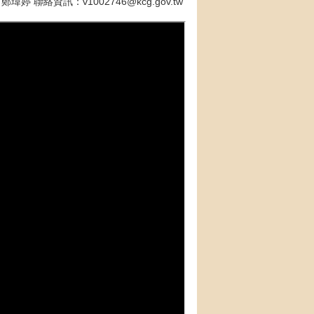
瑋婷 聯絡資訊：v1002746@kcg.gov.tw