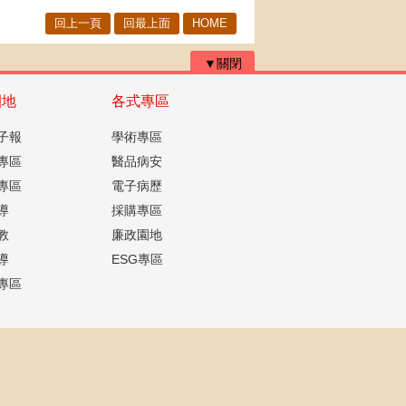
回上一頁
回最上面
HOME
▼關閉
園地
各式專區
子報
學術專區
專區
醫品病安
專區
電子病歷
導
採購專區
教
廉政園地
導
ESG專區
專區