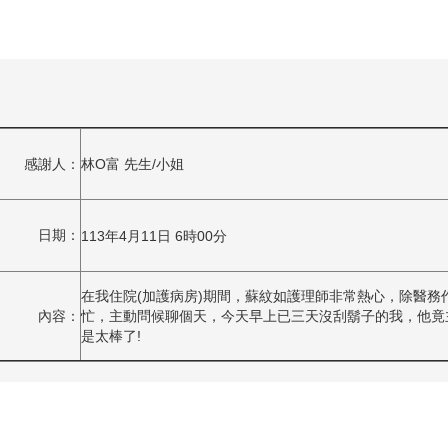
林O富 先生/小姐
感謝人：
日期：
113年4月11日 6時00分
在我住院(加護病房)期間，蘇紋如護理師非常熱心，除醫務
內容：
忙，主動問候聊個天，今天早上已三天沒刮鬍子的我，他竟
是太棒了!