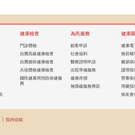
健康檢查
為民服務
健康
門診體檢
顧客申訴
健康電
自費高級健康檢查
社會福利
無菸檳
自費婚前健康檢查
醫療證明申請
糖尿病
兵役體格健康檢查
出院準備服務
護理指
國民健康局預防保健服
健康存摺
營養衛
務
無障礙服務專區
用藥指
區
病友會
院內信箱