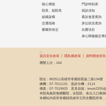
核心價值
門診時刻表
院長、副院長
就診須知
組織架構
看診進度查詢
交通指南
床位狀況查詢
榮耀與肯定
自費項目
身心障礙鑑定專
:::
資訊安全政策
隱私權政策
資料開放宣告
瀏覽人次：
164
院址：802511高雄市苓雅區凱旋二路134號
總機：07-7511131 急診分機：2114
傳真：07-7519920 意見信箱：kmsh2255@km
本院為無菸無檳醫院，全院區、各出入口兩側
本網站內容所有權歸高雄市立民生醫院所有，