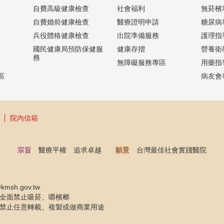
自費高級健康檢查
社會福利
無菸檳
自費婚前健康檢查
醫療證明申請
糖尿病
兵役體格健康檢查
出院準備服務
護理指
國民健康局預防保健服
健康存摺
營養衛
務
無障礙服務專區
用藥指
區
病友會
院內信箱
宗旨
醫療平權 追求卓越
願景
台灣最佳社會實踐醫院
sh.gov.tw
全面禁止吸菸、嚼檳榔
禁止任意轉載、複製或做商業用途