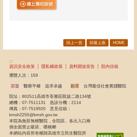
回上一頁
回最上面
HOME
:::
資訊安全政策
隱私權政策
資料開放宣告
院內信箱
瀏覽人次：
159
宗旨
醫療平權 追求卓越
願景
台灣最佳社會實踐醫院
院址：802511高雄市苓雅區凱旋二路134號
總機：07-7511131 急診分機：2114
傳真：07-7519920 意見信箱：
kmsh2255@kmsh.gov.tw
本院為無菸無檳醫院，全院區、各出入口兩
側全面禁止吸菸、嚼檳榔
本網站內容所有權歸高雄市立民生醫院所