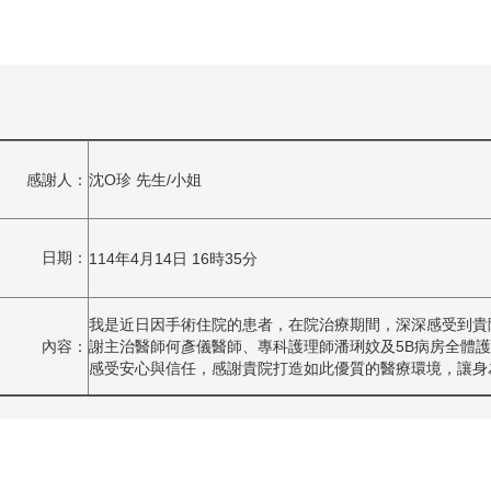
沈O珍 先生/小姐
感謝人：
日期：
114年4月14日 16時35分
我是近日因手術住院的患者，在院治療期間，深深感受到貴
內容：
謝主治醫師何彥儀醫師、專科護理師潘琍妏及5B病房全體
感受安心與信任，感謝貴院打造如此優質的醫療環境，讓身