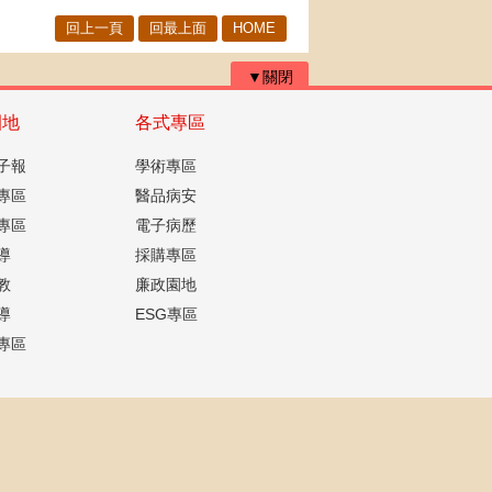
回上一頁
回最上面
HOME
▼關閉
園地
各式專區
子報
學術專區
專區
醫品病安
專區
電子病歷
導
採購專區
教
廉政園地
導
ESG專區
專區