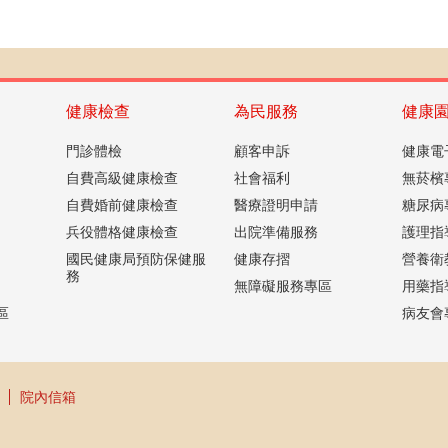
健康檢查
為民服務
健康
門診體檢
顧客申訴
健康電
自費高級健康檢查
社會福利
無菸檳
自費婚前健康檢查
醫療證明申請
糖尿病
兵役體格健康檢查
出院準備服務
護理指
國民健康局預防保健服
健康存摺
營養衛
務
無障礙服務專區
用藥指
區
病友會
院內信箱