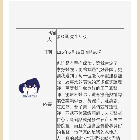
感謝
張O鳳 先生/小姐
人：
日期：
115年6月15日 9時50分
也許是有拜有保佑，讓我肯定了一
家好醫院，更讓我遇到好醫師，更
讓我遇到了每一位優良奉獻服務熱
忱，及專業的表現的眾多值班護理
師，更讓我印象良好的王子豪醫
師、泌尿科醫師，還有漂亮熱情專
業敬業賴羿云、黃婉芊、莊惠媛、
內容：
江庭妤、曾子豪、吳侑萱等護理
師，不眠不休醫療照顧，人云醫者
仁心，這句話就是發生在市立民生
醫院裡，而且永遠會流傳醫界良好
的名聲，他們真的是我的救命恩
人，真的感謝~才疏學淺無法盡情