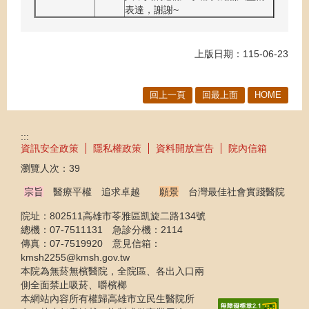
表達，謝謝~
上版日期：115-06-23
回上一頁
回最上面
HOME
:::
資訊安全政策
隱私權政策
資料開放宣告
院內信箱
瀏覽人次：
39
宗旨
醫療平權 追求卓越
願景
台灣最佳社會實踐醫院
院址：802511高雄市苓雅區凱旋二路134號
總機：07-7511131 急診分機：2114
傳真：07-7519920 意見信箱：
kmsh2255@kmsh.gov.tw
本院為無菸無檳醫院，全院區、各出入口兩
側全面禁止吸菸、嚼檳榔
本網站內容所有權歸高雄市立民生醫院所