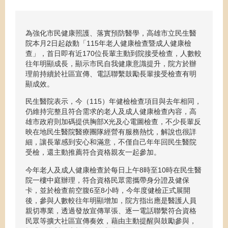
為強化市民健康照護、落實預防醫學，高雄市立民生醫
院本月2日起啟動「115年老人健康檢查暨成人健康檢
查」，首日即有近170位長輩主動到院接受檢查，人數較
往年明顯成長，顯示市民自我健康意識提升，院方於辦
理前持續於社區宣傳、電話聯繫鼓勵長輩接受檢查有明
顯成效。
民生醫院表示，今（115）年健檢檢查項目與去年相同，
仍維持完整且符合需求的老人及成人健康檢查內容，高
雄市政府則加碼提供胸部X光及心電圖檢查，不少長輩反
映在地民生醫院醫療團隊經營有服務熱忱，解說也很詳
細，讓長輩感到安心和滿意，不僅自己年年回民生醫院
受檢，還主動推薦符合資格親友一起參加。
今年老人及成人健康檢查於每日上午8時至10時在民生醫
院一樓中庭辦理，符合資格民眾需攜帶身分證及健保
卡，並於檢查前空腹6至8小時，今年度健檢正式展開
後，參與人數較往年明顯增加，院方指出應是醫護人員
親切專業，透過發放宣傳單張、逐一電話聯繫符合資格
民眾等擴大社區宣傳奏效，藉由主動提醒與鼓勵參與，