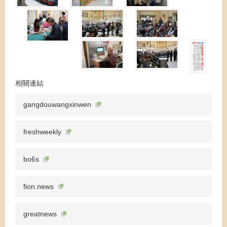
相關連結
gangdouwangxinwen
freshweekly
bo6s
fion.news
greatnews