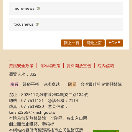
more-news
focusnews
回上一頁
回最上面
HOME
:::
資訊安全政策
隱私權政策
資料開放宣告
院內信箱
瀏覽人次：
332
宗旨
醫療平權 追求卓越
願景
台灣最佳社會實踐醫院
院址：802511高雄市苓雅區凱旋二路134號
總機：07-7511131 急診分機：2114
傳真：07-7519920 意見信箱：
kmsh2255@kmsh.gov.tw
本院為無菸無檳醫院，全院區、各出入口兩
側全面禁止吸菸、嚼檳榔
本網站內容所有權歸高雄市立民生醫院所