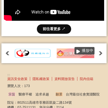
前往看更多 ↗
播放中
:::
資訊安全政策
隱私權政策
資料開放宣告
院內信箱
瀏覽人次：
173
宗旨
醫療平權 追求卓越
願景
台灣最佳社會實踐醫院
院址：802511高雄市苓雅區凱旋二路134號
總機：07-7511131 急診分機：2114