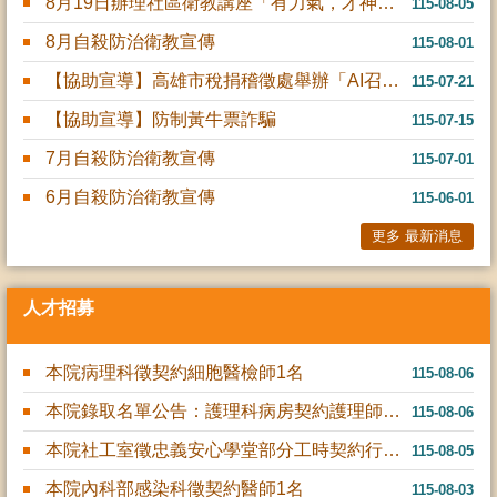
8月19日辦理社區衛教講座「有力氣，才神氣-認識老年肌少症與長照資源」，名額有限，有興趣的民眾歡迎報....
115-08-05
8月自殺防治衛教宣傳
115-08-01
【協助宣導】高雄市稅捐稽徵處舉辦「AI召集令！稅 與爭鋒！」租稅圖卡網路人氣票選活動
115-07-21
【協助宣導】防制黃牛票詐騙
115-07-15
7月自殺防治衛教宣傳
115-07-01
6月自殺防治衛教宣傳
115-06-01
更多 最新消息
人才招募
本院病理科徵契約細胞醫檢師1名
115-08-06
本院錄取名單公告：護理科病房契約護理師、內科部感染科契約感染....
115-08-06
本院社工室徵忠義安心學堂部分工時契約行政人員1名
115-08-05
本院內科部感染科徵契約醫師1名
115-08-03