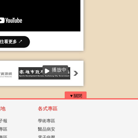
往看更多 ↗
播放中
▼關閉
園地
各式專區
子報
學術專區
專區
醫品病安
專區
電子病歷