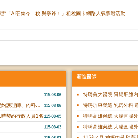
辦「AI召集令！稅 與爭鋒！」租稅圖卡網路人氣票選活動
新進醫師
特聘義大醫院 胃腸肝膽
115-08-06
本院錄取名單公告：護理科病房契約護理師、內科部感染科契約感染....
特聘屏東榮總 乳房外科 
115-08-06
時契約行政人員1名
特聘高雄榮總 大腸直腸
115-08-05
特聘高雄榮總 大腸直腸
115-08-03
115年4月 神經內科 陳蔚
115-08-03