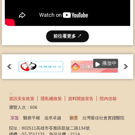
前往看更多 ↗
播放中
:::
資訊安全政策
隱私權政策
資料開放宣告
院內信箱
瀏覽人次：
606
宗旨
醫療平權 追求卓越
願景
台灣最佳社會實踐醫院
院址：802511高雄市苓雅區凱旋二路134號
總機：07-7511131 急診分機：2114