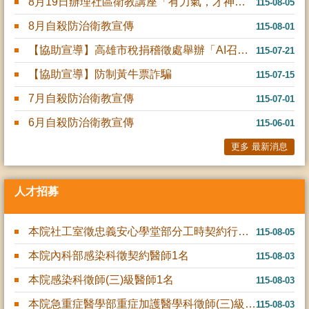
8月19日辦理社區衛教講座「有力氣，才神氣-認識老年肌少症與長照資源」，名額有限，有興趣的民眾歡迎報....
115-08-05
8月自殺防治衛教宣傳
115-08-01
【協助宣導】高雄市稅捐稽徵處舉辦「AI召集令！稅 與爭鋒！」租稅圖卡網路人氣票選活動
115-07-21
【協助宣導】防制黃牛票詐騙
115-07-15
7月自殺防治衛教宣傳
115-07-01
6月自殺防治衛教宣傳
115-06-01
更多 最新消息
人才招募
本院社工室徵忠義安心學堂部分工時契約行政人員1名
115-08-05
本院內科部感染科徵契約醫師1名
115-08-03
本院感染科徵師(三)級醫師1名
115-08-03
本院急重症醫學部重症加護醫學科徵師(三)級醫師1名
115-08-03