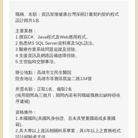
職稱、名額：資訊室徵健康台灣深耕計畫契約契約程式
設計師共1名
主要業務：
1.撰寫C#、Java程式及Web應用程式。
2.熟悉MS SQL Server資料庫及SQL語法。
3.醫療作業系統問題追蹤及排除。
4.支援資訊及網路設備故障排除。
5.主管臨時交辦事項。
辦公地點：高雄市立民生醫院
院舍地址：高雄市苓雅區凱旋二路134號
所需名額：正取1名、備取2名
(候用期間為三個月；期間內若有同職級職務出缺時得依
序遞補)
資格條件：
1.本國國民(具國民身份證、且未具雙重國籍或多重國
籍)。
2.具大專以上資訊相關科系畢業，具1年以上之實務程式
設計經驗者尤佳。