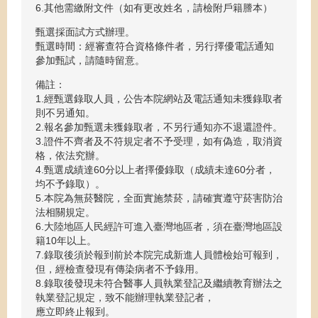
6.其他需繳附文件（如有更改姓名，請檢附戶籍謄本）
甄選採面試方式辦理。
甄選時間：經審查符合資格條件者，另行擇優電話通知
參加甄試，請隨時留意。
備註：
1.經甄選錄取人員，公告本院網站及電話通知未獲錄取者
則不另通知。
2.報名參加甄選未獲錄取者，不另行通知亦不退還證件。
3.證件不齊者及不符規定者不予受理，如有偽造，取消資
格，依法究辦。
4.甄選成績達60分以上者擇優錄取（成績未達60分者，
均不予錄取）。
5.本院為無菸醫院，全面實施禁菸，請確實遵守菸害防治
法相關規定。
6.大陸地區人民經許可進入臺灣地區者，須在臺灣地區設
籍10年以上。
7.錄取後須於報到前於本院完成新進人員體檢始可報到，
但，經檢查發現有傳染病者不予錄用。
8.錄取後發現未符合醫事人員執業登記及繼續教育辦法之
執業登記規定，致不能辦理執業登記者，
應立即終止報到。