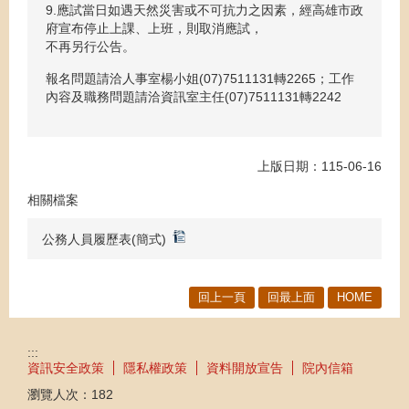
9.應試當日如遇天然災害或不可抗力之因素，經高雄市政
府宣布停止上課、上班，則取消應試，
不再另行公告。
報名問題請洽人事室楊小姐(07)7511131轉2265；工作
內容及職務問題請洽資訊室主任(07)7511131轉2242
上版日期：115-06-16
相關檔案
公務人員履歷表(簡式)
回上一頁
回最上面
HOME
:::
資訊安全政策
隱私權政策
資料開放宣告
院內信箱
瀏覽人次：
182