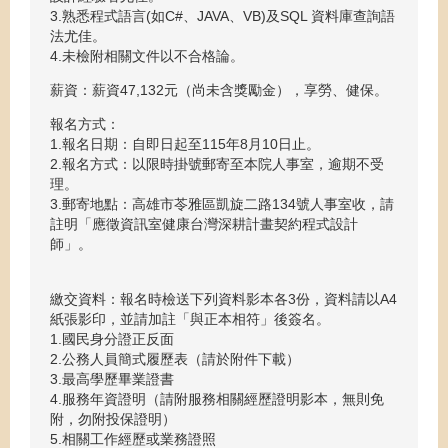
3.熟悉程式語言(如C#、JAVA、VB)及SQL 資料庫查詢語
法尤佳。
4.未檢附相關文件以不合格論。
薪資：薪資47,132元（尚未含獎勵金），享勞、健保。
報名方式：
1.報名日期：自即日起至115年8月10日止。
2.報名方式：以限時掛號郵寄至本院人事室，逾期不受
理。
3.郵寄地點：高雄市苓雅區凱旋二路134號人事室收，請
註明「應徵資訊室健康台灣深耕計畫契約程式設計
師」。
繳交資料：報名時檢送下列資料影本各3份，資料請以A4
紙張影印，並請加註「與正本相符」後簽名。
1.國民身分證正反面
2.公務人員簡式履歷表（請於附件下載）
3.最高學歷畢業證書
4.服務年資證明（請附服務相關經歷證明影本，無則免
附，勿附投保證明）
5.相關工作經歷或業務證照