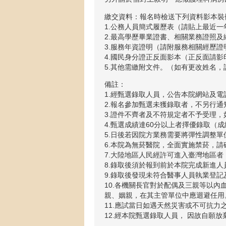
繳交資料：報名時檢送下列資料影本裝
1.公務人員簡式履歷表（請貼上最近
2.最高學歷畢業證書、相關業務證照及
3.服務年資證明（請附服務相關經歷
4.國民身分證正反面影本（正反面請影
5.其他需繳附文件。（如有更改姓名，
備註：
1.經甄選錄取人員，公告本院網站及
2.報名參加甄選未獲錄取者，不另行通
3.證件不齊者及不符規定者不予受理
4.甄選成績達60分以上者擇優錄取（
5.日後若因院方業務需要將彈性調整單
6.本院為無菸醫院，全面實施禁菸，
7.大陸地區人民經許可進入臺灣地區者，
8.錄取後須於報到前於本院完成新進
9.錄取後發現未符合醫事人員執業登
10.各機關長官對於配偶及三親等以
親、姻親，在其主管單位中應迴避任用
11.應試當日如遇天然災害或不可抗力
12.經本院甄選錄取人員， 因故自