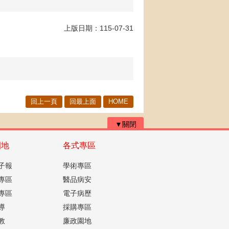
上版日期：115-07-31
回上一頁
回最上面
HOME
▼關閉
園地
各式專區
子報
學術專區
專區
醫品病安
專區
電子病歷
導
採購專區
教
廉政園地