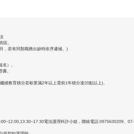
項
房區。
個月，若有同類職務出缺時依序遞補。)
報名）。
證書。
(繼續教育積分若歇業滿2年以上需前1年積分達20點以上)。
2:00,13:30~17:30電洽護理科許小姐，聯絡電話:0975630209、07
白班契約護理師」