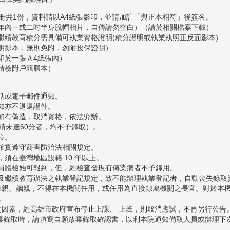
冊共1份，資料請以A4紙張影印，並請加註「與正本相符」後簽名。
一年內一或二吋半身脫帽相片，自傳請勿空白）（請於相關檔案下載）
繼續教育積分需具備可執業資格證明(積分證明或執業執照正反面影本)
證明影本，無則免附，勿附投保證明）
印於一張Ａ4紙張內）
請檢附戶籍謄本）
電話或電子郵件通知。
知亦不退還證件。
，如有偽造，取消資格，依法究辦。
成績未達60分者，均不予錄取）。
位。
請確實遵守菸害防治法相關規定。
須在臺灣地區設籍 10 年以上。
人員體檢始可報到，但，經檢查發現有傳染病者不予錄用。
記及繼續教育辦法之執業登記規定，致不能辦理執業登記者，自動喪失錄取
內血親、姻親，不得在本機關任用，或任用為直接隸屬機關之長官。對於本
。
之因素，經高雄市政府宣布停止上課、 上班，則取消應試，不再另行公告
願放棄錄取時，請填寫自願放棄錄取確認書，以利本院通知備取人員或辦理下