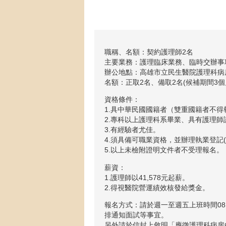
職稱、名額：契約護理師2名
主要業務：護理臨床業務、臨時交辦事
辦公地點：高雄市立民生醫院護理科病
名額：正取2名、備取2名(候補期間3
資格條件：
1.具中華民國國籍者（雙重國籍者不得
2.專科以上護理科系畢業、具有護理師
3.有經驗者尤佳。
4.須具備可職業資格，並辦理執業登記
5.以上未檢附證明文件者不受理報名。
薪資：
1.護理師以41,578元起薪。
2.得視醫院營運績效核發給獎金。
報名方式：請於週一至週五上班時間08:00~1
排通知面試等事宜。
另外請於信封上敘明「應徵護理科病房