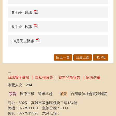
6月民生醫訊
8月民生醫訊
10月民生醫訊
回上一頁
回最上面
HOME
:::
資訊安全政策
隱私權政策
資料開放宣告
院內信箱
瀏覽人次：
294
宗旨
醫療平權 追求卓越
願景
台灣最佳社會實踐醫院
院址：802511高雄市苓雅區凱旋二路134號
總機：07-7511131 急診分機：2114
傳真：07-7519920 意見信箱：