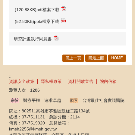
(120.88KB)pdf檔案下載
(52.80KB)pptx檔案下載
研究計畫執行同意書
回上一頁
回最上面
HOME
:::
資訊安全政策
隱私權政策
資料開放宣告
院內信箱
瀏覽人次：
1286
宗旨
醫療平權 追求卓越
願景
台灣最佳社會實踐醫院
院址：802511高雄市苓雅區凱旋二路134號
總機：07-7511131 急診分機：2114
傳真：07-7519920 意見信箱：
kmsh2255@kmsh.gov.tw